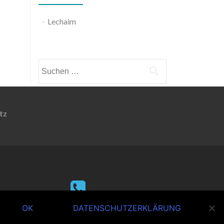
Lechaim
Weitere Informationen
Suchen
nach:
tz
+49 (0) 7621 - 510 45 11
OK
DATENSCHUTZERKLÄRUNG