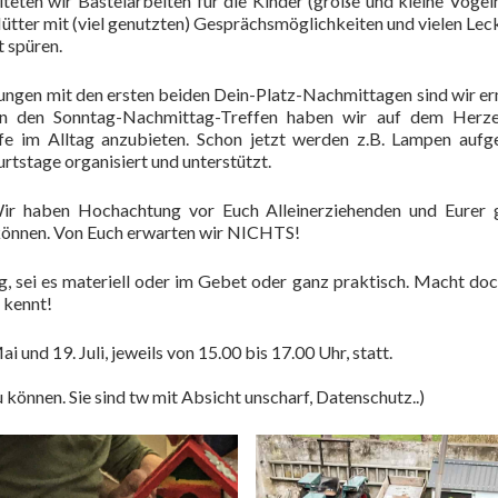
iteten wir Bastelarbeiten für die Kinder (große und kleine Vogel
ütter mit (viel genutzten) Gesprächsmöglichkeiten und vielen Lec
t spüren.
ngen mit den ersten beiden Dein-Platz-Nachmittagen sind wir er
en den Sonntag-Nachmittag-Treffen haben wir auf dem Herze
lfe im Alltag anzubieten. Schon jetzt werden z.B. Lampen aufg
tstage organisiert und unterstützt.
Wir haben Hochachtung vor Euch Alleinerziehenden und Eurer
 können. Von Euch erwarten wir NICHTS!
g, sei es materiell oder im Gebet oder ganz praktisch. Macht doc
 kennt!
 und 19. Juli, jeweils von 15.00 bis 17.00 Uhr, statt.
 können. Sie sind tw mit Absicht unscharf, Datenschutz..)