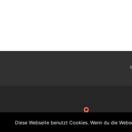
Gretherstrasse 36 - 79539 Lörrach
Diese Webseite benutzt Cookies. Wenn du die Websei