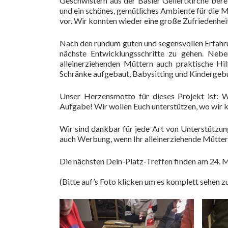
Geschwistern aus der Basler Gellertkirche bere
und ein schönes, gemütliches Ambiente für die M
vor. Wir konnten wieder eine große Zufriedenhei
Nach den rundum guten und segensvollen Erfahru
nächste Entwicklungsschritte zu gehen. Neb
alleinerziehenden Müttern auch praktische Hi
Schränke aufgebaut, Babysitting und Kindergebur
Unser Herzensmotto für dieses Projekt ist: 
Aufgabe! Wir wollen Euch unterstützen, wo wir
Wir sind dankbar für jede Art von Unterstützun
auch Werbung, wenn Ihr alleinerziehende Mütter
Die nächsten Dein-Platz-Treffen finden am 24. Mai
(Bitte auf’s Foto klicken um es komplett sehen zu