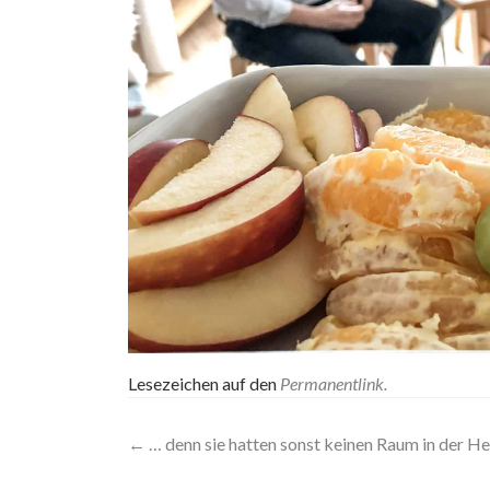
Lesezeichen auf den
Permanentlink
.
Artikel-
←
… denn sie hatten sonst keinen Raum in der H
Navigation