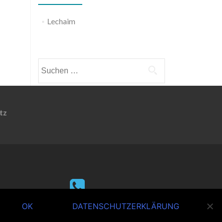
Lechaim
Weitere Informationen
Suchen
nach:
tz
+49 (0) 7621 - 510 45 11
OK
DATENSCHUTZERKLÄRUNG