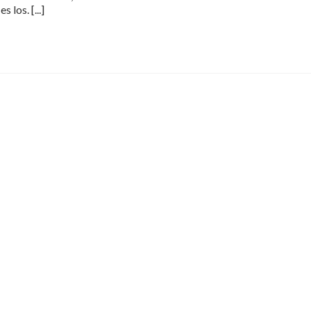
es los.
[...]