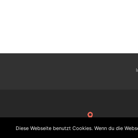
Gretherstrasse 36 - 79539 Lörrach
Diese Webseite benutzt Cookies. Wenn du die Websei